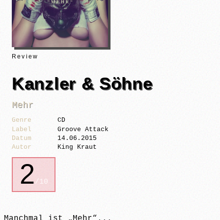
Review
Kanzler & Söhne
Mehr
Genre
CD
Label
Groove Attack
Datum
14.06.2015
Autor
King Kraut
2
/10
Manchmal ist „Mehr“...