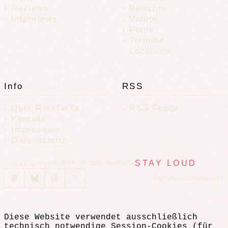
Reviews
Berichte
Interviews
Videos
Fotos
Termine
Locations
Info
RSS
Über RamTatTa
RSS Feeds
Kontakt
Impressum
Datenschutz
Underground Zine
STAY LOUD
© 2026 RamTatTa
Impressum
Datenschutz
Diese Website verwendet ausschließlich
technisch notwendige Session-Cookies (für