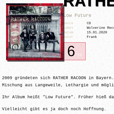
RATH
Low Future
Genre
CD
Label
Wolverine Rec
Datum
15.01.2020
Autor
Frank
6
/10
2009 gründeten sich RATHER RACOON in Bayern.
Mischung aus Langeweile, Lethargie und mögli
Ihr Album heißt “Low Future“. Früher hieß da
Vielleicht gibt es ja doch noch Hoffnung.