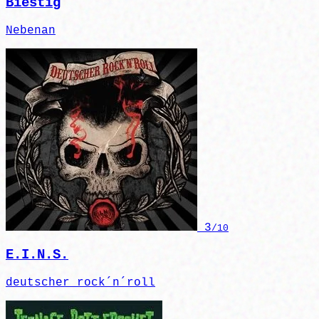
Biestig
Nebenan
3
/10
E.I.N.S.
deutscher rock´n´roll