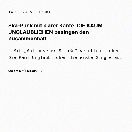
14.07.2026 ·
Frank
Ska-Punk mit klarer Kante: DIE KAUM
UNGLAUBLICHEN besingen den
Zusammenhalt
Mit „Auf unserer Straße“ veröffentlichen
Die Kaum Unglaublichen die erste Single aus
ihrem kommenden gleichnamigen Album – und
Weiterlesen →
setzen damit direkt ein klares Zeichen.
„Auf …