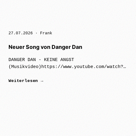
27.07.2026 ·
Frank
Neuer Song von Danger Dan
DANGER DAN - KEINE ANGST
(Musikvideo)https://www.youtube.com/watch?
v=Gg-SCpXba64Danger Dan veröffentlicht mit
Weiterlesen →
"Keine Angst" den Titelsong seines neuen
Klavieralbums, das am 02. Oktober 2026
erschein…