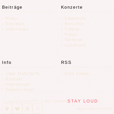
Beiträge
Konzerte
News
Übersicht
Reviews
Berichte
Interviews
Videos
Fotos
Termine
Locations
Info
RSS
Über RamTatTa
RSS Feeds
Kontakt
Impressum
Datenschutz
Underground Zine
STAY LOUD
© 2026 RamTatTa
Impressum
Datenschutz