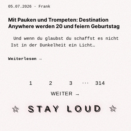
05.07.2026 ·
Frank
Mit Pauken und Trompeten: Destination
Anywhere werden 20 und feiern Geburtstag
Und wenn du glaubst du schaffst es nicht
Ist in der Dunkelheit ein Licht
Sommermärchen, Myspace, Viva und das erste
Weiterlesen →
Konzert einer SkaPunk-Band aus Siegen. Das
Jahr 2006 i…
1
2
3
314
···
WEITER →
☆ STAY LOUD ☆