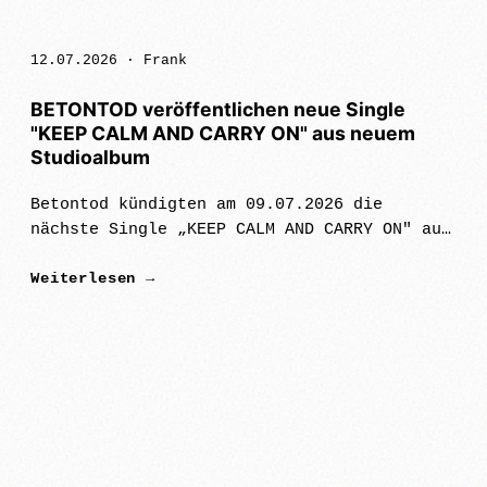
12.07.2026 ·
Frank
BETONTOD veröffentlichen neue Single
"KEEP CALM AND CARRY ON" aus neuem
Studioalbum
Betontod kündigten am 09.07.2026 die
nächste Single „KEEP CALM AND CARRY ON" aus
ihrem neuen Studioalbum "Wir fangen jetzt
Weiterlesen →
erst an!" ( VÖ 25.09.) an.Das Video ist bei
Youtube: https://youtu.be/5ZZLpNo…