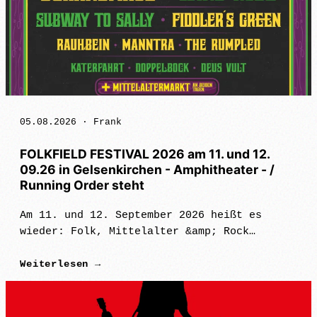
05.08.2026 ·
Frank
FOLKFIELD FESTIVAL 2026 am 11. und 12.
09.26 in Gelsenkirchen - Amphitheater - /
Running Order steht
Am 11. und 12. September 2026 heißt es
wieder: Folk, Mittelalter &amp; Rock
vereinen sich am Rhein-Herne-Kanal, wenn
Weiterlesen →
das Folkfield Festival zum vierten Mal im
Amphitheater in Gelsenkirchen stattfinde…