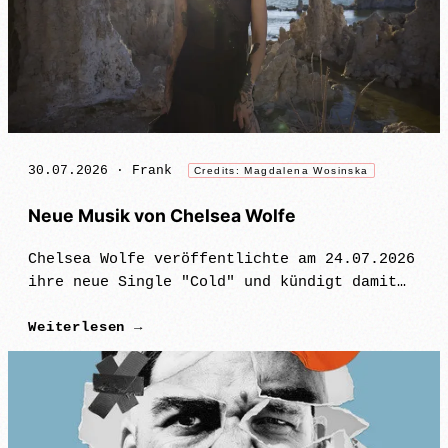
30.07.2026 ·
Frank
Credits: Magdalena Wosinska
Neue Musik von Chelsea Wolfe
Chelsea Wolfe veröffentlichte am 24.07.2026
ihre neue Single "Cold" und kündigt damit
ihr neues Album "The Dark" an für den 21.
Weiterlesen →
August 2026 an. Physisch erscheint das
Album, an dem unter anderem Robin…