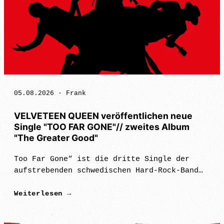
05.08.2026 ·
Frank
VELVETEEN QUEEN veröffentlichen neue
Single "TOO FAR GONE"// zweites Album
"The Greater Good"
Too Far Gone“ ist die dritte Single der
aufstrebenden schwedischen Hard-Rock-Band
Velveteen Queen aus ihrem mit Spannung
Weiterlesen →
erwarteten zweiten Album *The Greater
Good*, das am 18. September über Silver L…