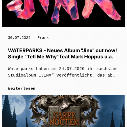
30.07.2026 ·
Frank
WATERPARKS - Neues Album "Jinx" out now!
Single "Tell Me Why" feat Mark Hoppus u.a.
Waterparks haben am 24.07.2026 ihr sechstes
Studioalbum „JINX“ veröffentlicht, das ab
sofort erhältlich ist. Das Album, auf
Weiterlesen →
dem Mark Hoppus von blink-
182, Eric Nally von Foxy Shazam und Dillon
Francis…