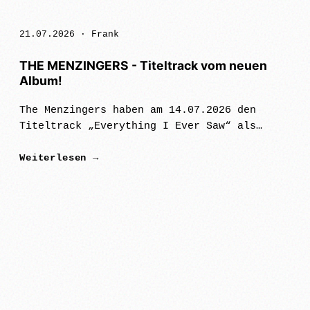
21.07.2026 ·
Frank
THE MENZINGERS - Titeltrack vom neuen
Album!
The Menzingers haben am 14.07.2026 den
Titeltrack „Everything I Ever Saw“ als
letzten Vorgeschmack auf das gleichnamige
Weiterlesen →
Album, das am Freitag, den 17.
Juli, via Epitaph erschien,
veröffentlicht. Der L…