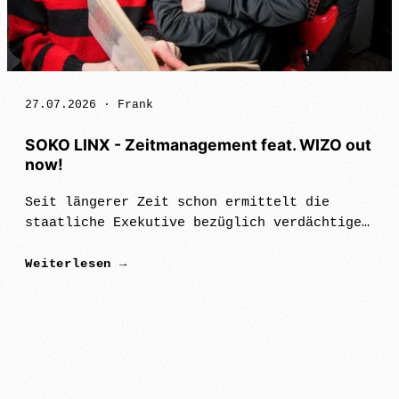
27.07.2026 ·
Frank
SOKO LINX - Zeitmanagement feat. WIZO out
now!
Seit längerer Zeit schon ermittelt die
staatliche Exekutive bezüglich verdächtiger
Bandenmusikalität in den eigenen Reihen.
Weiterlesen →
Ermittlungsergebnissen zufolge gründete
sich im Dezember 2019 in Leipzig Con…