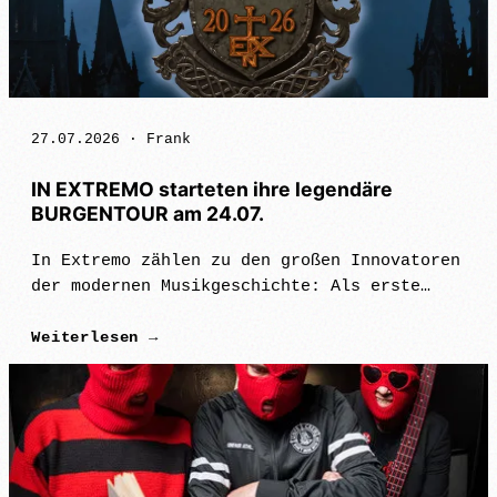
27.07.2026 ·
Frank
IN EXTREMO starteten ihre legendäre
BURGENTOUR am 24.07.
In Extremo zählen zu den großen Innovatoren
der modernen Musikgeschichte: Als erste
Band, die mittelalterliche Instrumente,
Weiterlesen →
archaische Kraft und wuchtige Rockenergie
miteinander verschmolz, haben s…