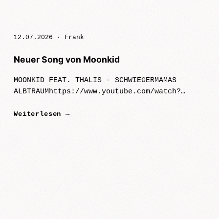
12.07.2026 ·
Frank
Neuer Song von Moonkid
MOONKID FEAT. THALIS - SCHWIEGERMAMAS
ALBTRAUMhttps://www.youtube.com/watch?
v=a_YbQHHhKeEMit "SCHWIEGERMAMAS ALBTRAUM"
Weiterlesen →
veröffentlichen Moonkid ☾ und Thalis einen
Song, der Emo-Rap und Punkrock verbi…