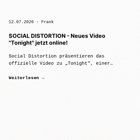
12.07.2026 ·
Frank
SOCIAL DISTORTION - Neues Video
"Tonight" jetzt online!
Social Distortion präsentieren das
offizielle Video zu „Tonight“, einer
mitreißenden Rockballade aus „Born To Kill“
Weiterlesen →
dem „besten Album seit Jahren“ (Rolling
Stone) der legendären Band, das u.a. auf …