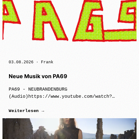
03.08.2026 ·
Frank
Neue Musik von PA69
PA69 - NEUBRANDENBURG
(Audio)https://www.youtube.com/watch?
v=AG7mPM9G_N0Mit "Neubrandenburg" nehmen
Weiterlesen →
sich PA69 das ostdeutsche Provinzleben vor
– augenzwinkernd und ohne Filter. Statt die
Klischees übe…