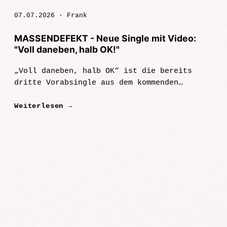
07.07.2026 ·
Frank
MASSENDEFEKT - Neue Single mit Video:
"Voll daneben, halb OK!"
„Voll daneben, halb OK“ ist die bereits
dritte Vorabsingle aus dem kommenden
Massendefekt-Album „Massendefekt“. Der Song
Weiterlesen →
erschien am 26. Juni 2026, das Album folgt
am 11. Septe…