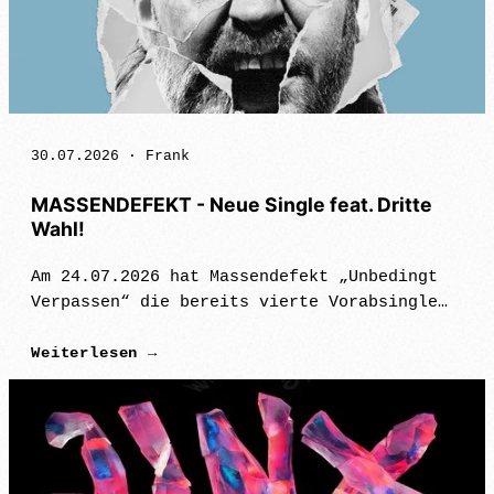
30.07.2026 ·
Frank
MASSENDEFEKT - Neue Single feat. Dritte
Wahl!
Am 24.07.2026 hat Massendefekt „Unbedingt
Verpassen“ die bereits vierte Vorabsingle
aus dem kommenden Album „Massendefekt“
Weiterlesen →
veröffentlicht. Das Album erscheint am 11.
September 2026 über ihr Hauslabel …