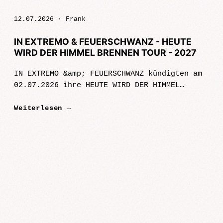
12.07.2026 ·
Frank
IN EXTREMO & FEUERSCHWANZ - HEUTE
WIRD DER HIMMEL BRENNEN TOUR - 2027
IN EXTREMO &amp; FEUERSCHWANZ kündigten am
02.07.2026 ihre HEUTE WIRD DER HIMMEL
BRENNEN TOUR - 2027 an Zwei Bands, zwei
Weiterlesen →
Generationen, eine gemeinsame Geschichte –
und 2027 zum ersten Mal Seite an Sei…