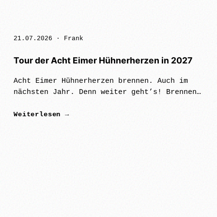
21.07.2026 ·
Frank
Tour der Acht Eimer Hühnerherzen in 2027
Acht Eimer Hühnerherzen brennen. Auch im
nächsten Jahr. Denn weiter geht’s! Brennen
auf hohen Flammen. Brennen für Nylonpunk,
Weiterlesen →
für alte und ganz neue Lieder. Von Freiburg
bis Berlin, von März bis Juni,…