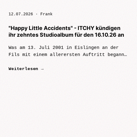
12.07.2026 ·
Frank
"Happy Little Accidents" - ITCHY kündigen
ihr zehntes Studioalbum für den 16.10.26 an
Was am 13. Juli 2001 in Eislingen an der
Fils mit einem allerersten Auftritt begann,
ist heute eine der beständigsten,
Weiterlesen →
erfolgreichsten und zugleich
sympathischsten Punkrock-Institutionen
Deutschlan…