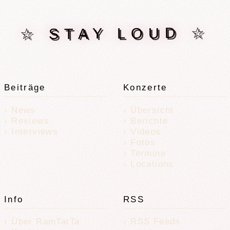
☆ STAY LOUD ☆
Beiträge
Konzerte
News
Übersicht
Reviews
Berichte
Interviews
Videos
Fotos
Termine
Locations
Info
RSS
Über RamTatTa
RSS Feeds