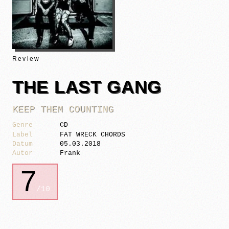
Review
THE LAST GANG
KEEP THEM COUNTING
Genre
CD
Label
FAT WRECK CHORDS
Datum
05.03.2018
Autor
Frank
7
/10