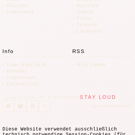
Reviews
Berichte
Interviews
Videos
Fotos
Termine
Locations
Info
RSS
Über RamTatTa
RSS Feeds
Kontakt
Impressum
Datenschutz
Underground Zine
STAY LOUD
© 2026 RamTatTa
Impressum
Datenschutz
Diese Website verwendet ausschließlich
technisch notwendige Session-Cookies (für