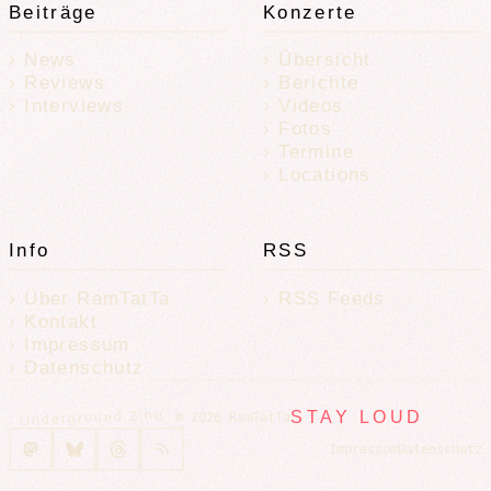
Beiträge
Konzerte
News
Übersicht
Reviews
Berichte
Interviews
Videos
Fotos
Termine
Locations
Info
RSS
Über RamTatTa
RSS Feeds
Kontakt
Impressum
Datenschutz
Underground Zine
STAY LOUD
© 2026 RamTatTa
Impressum
Datenschutz