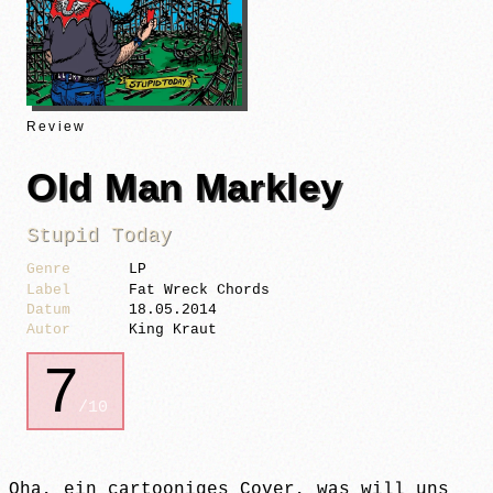
Review
Old Man Markley
Stupid Today
Genre
LP
Label
Fat Wreck Chords
Datum
18.05.2014
Autor
King Kraut
7
/10
Oha, ein cartooniges Cover, was will uns