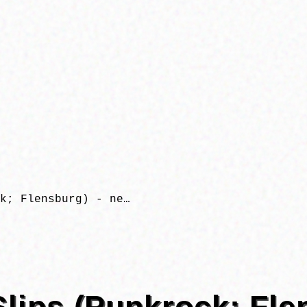
k; Flensburg) - ne…
Slips (Punkrock; Fle