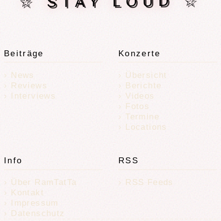
☆ STAY LOUD ☆
Beiträge
Konzerte
News
Übersicht
Reviews
Berichte
Interviews
Videos
Fotos
Termine
Locations
Info
RSS
Über RamTatTa
RSS Feeds
Kontakt
Impressum
Datenschutz