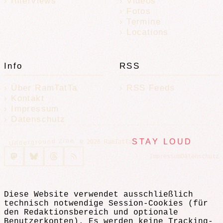
Interviews
Videos
Fotos
Termine
Locations
Info
RSS
Über RamTatTa
RSS Feeds
Kontakt
Impressum
Datenschutz
Underground Zine
STAY LOUD
© 2026 RamTatTa
Impressum
Datenschutz
Diese Website verwendet ausschließlich
technisch notwendige Session-Cookies (für
den Redaktionsbereich und optionale
Benutzerkonten). Es werden keine Tracking-