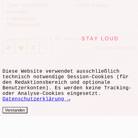
Über RamTatTa
RSS Feeds
Kontakt
Impressum
Datenschutz
Underground Zine
STAY LOUD
© 2026 RamTatTa
Impressum
Datenschutz
Diese Website verwendet ausschließlich
technisch notwendige Session-Cookies (für
den Redaktionsbereich und optionale
Benutzerkonten). Es werden keine Tracking-
oder Analyse-Cookies eingesetzt.
Datenschutzerklärung →
Verstanden