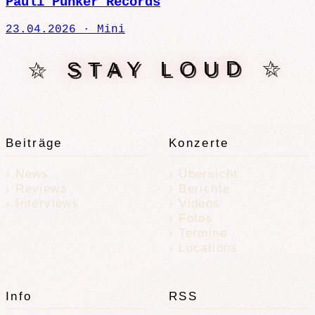
Pauli Punker Records
23.04.2026 ·
Mini
☆ STAY LOUD ☆
Beiträge
Konzerte
News
Übersicht
Reviews
Berichte
Interviews
Videos
Fotos
Termine
Locations
Info
RSS