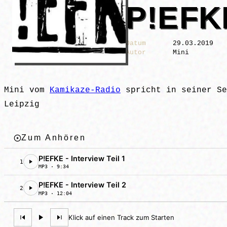
P!EFK
Datum
29.03.2019
Autor
Mini
Mini vom
Kamikaze-Radio
spricht in seiner Se
Leipzig
Zum Anhören
P!EFKE - Interview Teil 1
1
MP3 · 9:34
P!EFKE - Interview Teil 2
2
MP3 · 12:04
Klick auf einen Track zum Starten