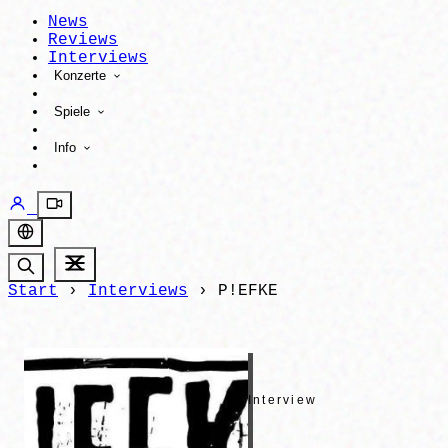
News
Reviews
Interviews
Konzerte
Spiele
Info
Start
›
Interviews
›
P!EFKE
Interview