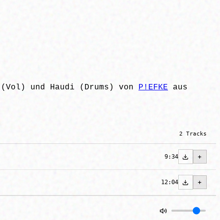
 (Vol) und Haudi (Drums) von
P!EFKE
aus
2 Tracks
9:34
12:04