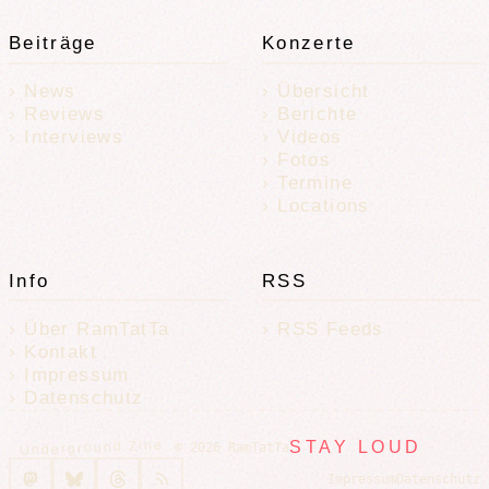
Beiträge
Konzerte
News
Übersicht
Reviews
Berichte
Interviews
Videos
Fotos
Termine
Locations
Info
RSS
Über RamTatTa
RSS Feeds
Kontakt
Impressum
Datenschutz
Underground Zine
STAY LOUD
© 2026 RamTatTa
Impressum
Datenschutz