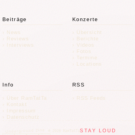
Beiträge
Konzerte
News
Übersicht
Reviews
Berichte
Interviews
Videos
Fotos
Termine
Locations
Info
RSS
Über RamTatTa
RSS Feeds
Kontakt
Impressum
Datenschutz
Underground Zine
STAY LOUD
© 2026 RamTatTa