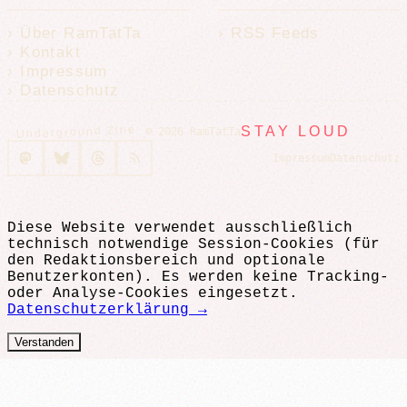
Über RamTatTa
RSS Feeds
Kontakt
Impressum
Datenschutz
Underground Zine
STAY LOUD
© 2026 RamTatTa
Impressum
Datenschutz
Diese Website verwendet ausschließlich
technisch notwendige Session-Cookies (für
den Redaktionsbereich und optionale
Benutzerkonten). Es werden keine Tracking-
oder Analyse-Cookies eingesetzt.
Datenschutzerklärung →
Verstanden