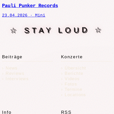
Pauli Punker Records
23.04.2026 ·
Mini
☆ STAY LOUD ☆
Beiträge
Konzerte
News
Übersicht
Reviews
Berichte
Interviews
Videos
Fotos
Termine
Locations
Info
RSS