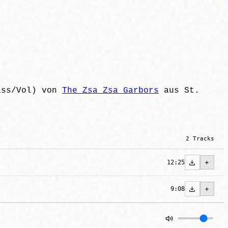
ass/Vol) von
The Zsa Zsa Garbors
aus St.
2 Tracks
12:25
9:08