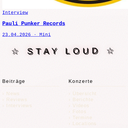
Interview
Pauli Punker Records
23.04.2026 ·
Mini
☆ STAY LOUD ☆
Beiträge
Konzerte
News
Übersicht
Reviews
Berichte
Interviews
Videos
Fotos
Termine
Locations