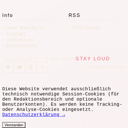
Info
RSS
Über RamTatTa
RSS Feeds
Kontakt
Impressum
Datenschutz
Underground Zine
STAY LOUD
© 2026 RamTatTa
Impressum
Datenschutz
Diese Website verwendet ausschließlich
technisch notwendige Session-Cookies (für
den Redaktionsbereich und optionale
Benutzerkonten). Es werden keine Tracking-
oder Analyse-Cookies eingesetzt.
Datenschutzerklärung →
Verstanden