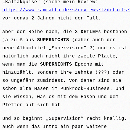
„Kaltakquise“ (siehe mein Review:
https://www.ramtatta.de/s/reviews/f/details/
vor genau 2 Jahren nicht der Fall.
Aber der Reihe nach, die 3
DETLEF
s bestehen
ja zu ⅔ aus
SUPERNICHTS
(daher auch der
neue Albumtitel „Supervision“ ?) und es ist
natürlich auch nicht ihre zweite Platte,
wenn man die
SUPERNICHTS
Epoche mit
hinzuzählt, sondern ihre zehnte (???) oder
so ungefähr zumindest, von daher sind sie
schon alte Hasen im Punkrock-Business. Und
sie wissen, was es mit dem Hasen und dem
Pfeffer auf sich hat.
Und so beginnt „Supervision“ recht knallig,
auch wenn das Intro ein paar weitere