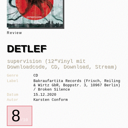
Review
DETLEF
supervision (12“Vinyl mit
Downloadcode, CD, Download, Stream)
Genre
CD
Label
Bakraufartita Records (Frisch, Reiling
& Wirtz GbR, Boppstr. 3, 10967 Berlin)
/ Broken Silence
Datum
15.12.2020
Autor
Karsten Conform
8
/10