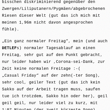
bisschen diskriminierend gegenüber den
Zwergen/Liliputanern/Pygmäen/abgebrochenen
Riesen dieser Welt (gut das ich mich mit
meinen 1,96m nicht davon angesprochen
fühle).
„Ein ganz normaler Freitag“, mein (und auch
DETLEF
s) normaler Tagesablauf an einen
Freitag, sehr gut auf den Punkt gebracht,
nur leider haben wir ,Corona-sei-Dank, zur
Zeit keine normalen Freitage :-(
„Casual Friday“ auf der zehn(-ter Song),
sehr cool, geiler Text (gut das ich kein
Sakko auf der Arbeit tragen muss, saufen
tue ich trotzdem, Sakko hin oder her), geil
geil geil, nur leider viel zu kurz, mit
1:07 Minuten (der zweit kürzeste Song).