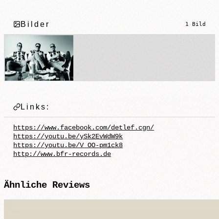
Bilder
1 Bild
Links:
https://www.facebook.com/detlef.cgn/
https://youtu.be/ySk2EvWdW9k
https://youtu.be/V_OO-pm1ck8
http://www.bfr-records.de
Ähnliche
Reviews