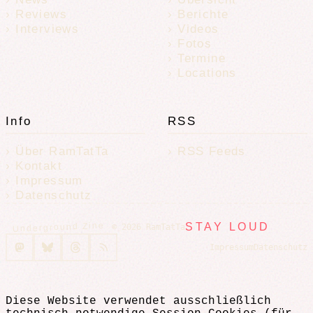
Reviews
Berichte
Interviews
Videos
Fotos
Termine
Locations
Info
RSS
Über RamTatTa
RSS Feeds
Kontakt
Impressum
Datenschutz
Underground Zine
STAY LOUD
© 2026 RamTatTa
Impressum
Datenschutz
Diese Website verwendet ausschließlich