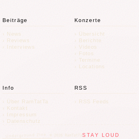
Beiträge
Konzerte
News
Übersicht
Reviews
Berichte
Interviews
Videos
Fotos
Termine
Locations
Info
RSS
Über RamTatTa
RSS Feeds
Kontakt
Impressum
Datenschutz
Underground Zine
STAY LOUD
© 2026 RamTatTa