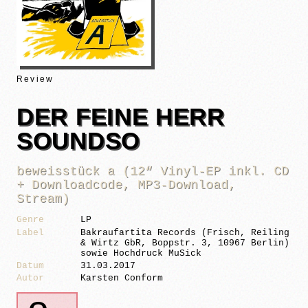
Review
DER FEINE HERR
SOUNDSO
beweisstück a (12“ Vinyl-EP inkl. CD
+ Downloadcode, MP3-Download,
Stream)
Genre
LP
Label
Bakraufartita Records (Frisch, Reiling
& Wirtz GbR, Boppstr. 3, 10967 Berlin)
sowie Hochdruck MuSick
Datum
31.03.2017
Autor
Karsten Conform