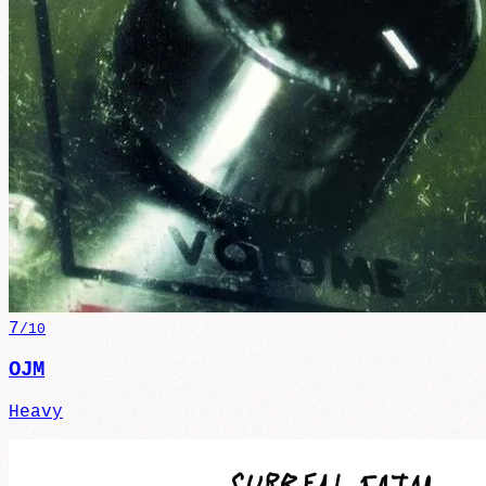
7
/10
OJM
Heavy