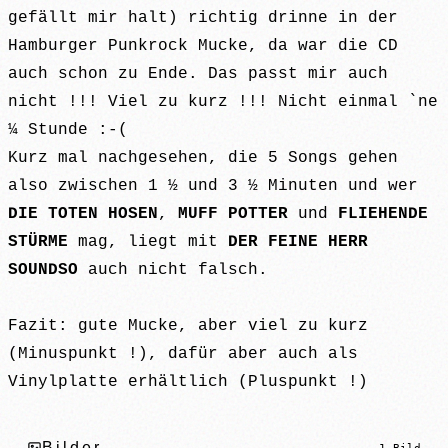
gefällt mir halt) richtig drinne in der
Hamburger Punkrock Mucke, da war die CD
auch schon zu Ende. Das passt mir auch
nicht !!! Viel zu kurz !!! Nicht einmal `ne
¼ Stunde :-(
Kurz mal nachgesehen, die 5 Songs gehen
also zwischen 1 ½ und 3 ½ Minuten und wer
DIE TOTEN HOSEN
,
MUFF POTTER
und
FLIEHENDE
STÜRME
mag, liegt mit
DER FEINE HERR
SOUNDSO
auch nicht falsch.
Fazit: gute Mucke, aber viel zu kurz
(Minuspunkt !), dafür aber auch als
Vinylplatte erhältlich (Pluspunkt !)
Bilder