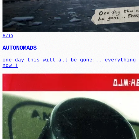
6
/10
AUTONOMADS
one day this will all be gone... everything
now !