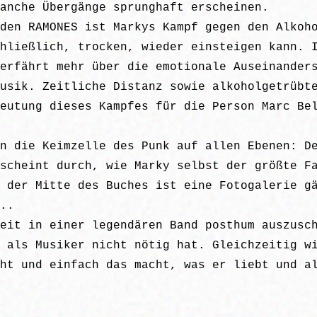
anche Übergänge sprunghaft erscheinen.
den RAMONES ist Markys Kampf gegen den Alkoh
hließlich, trocken, wieder einsteigen kann. 
erfährt mehr über die emotionale Auseinander
usik. Zeitliche Distanz sowie alkoholgetrübt
eutung dieses Kampfes für die Person Marc Be
n die Keimzelle des Punk auf allen Ebenen: D
scheint durch, wie Marky selbst der größte F
 der Mitte des Buches ist eine Fotogalerie g
..
eit in einer legendären Band posthum auszusc
 als Musiker nicht nötig hat. Gleichzeitig w
ht und einfach das macht, was er liebt und a