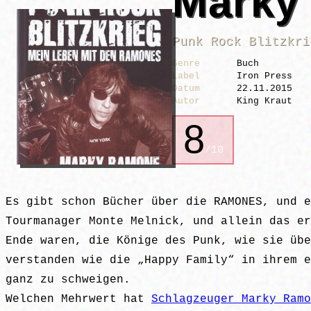
Marky
Punk Rock Blitzkri
Genre
Buch
Label
Iron Press
Datum
22.11.2015
Autor
King Kraut
8
/10
Es gibt schon Bücher über die RAMONES, und e
Tourmanager Monte Melnick, und allein das er
Ende waren, die Könige des Punk, wie sie übe
verstanden wie die „Happy Family“ in ihrem e
ganz zu schweigen.
Welchen Mehrwert hat
Schlagzeuger Marky Ramo