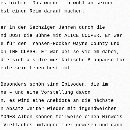
Geschichte. Das würde ich wohl an seiner
lbst einen Reim darauf machen.
der in den Sechziger Jahren durch die
and DUST die Bühne mit ALICE COOPER. Er war
te für den Transen-Rocker Wayne County und
von THE CLASH. Er war bei so vielem dabei,
 die sich als die musikalische Blaupause für
heute sein Leben bestimmt.
 Besonders schön sind Episoden, die im
ons – und eine Vorstellung davon
en, es wird eine Anekdote an die nächste
en Absatz weiter wieder mit irgendwelchen
AMONES-Alben können teilweise einen Hinweis
n Vielfaches umfangreicher gewesen und dann