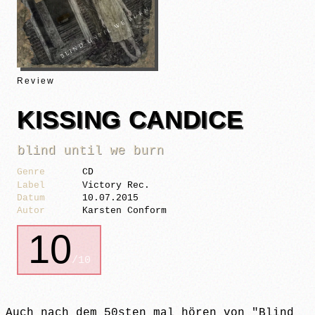
Review
KISSING CANDICE
blind until we burn
Genre
CD
Label
Victory Rec.
Datum
10.07.2015
Autor
Karsten Conform
10
/10
Auch nach dem 50sten mal hören von "Blind