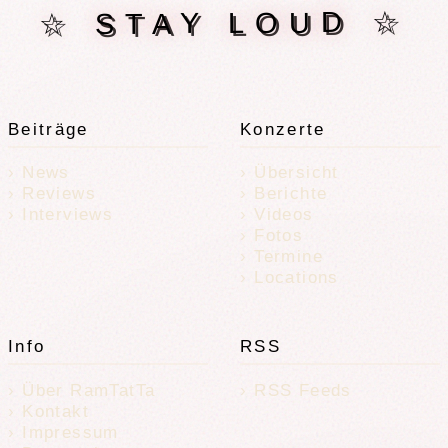
☆ STAY LOUD ☆
Beiträge
Konzerte
News
Übersicht
Reviews
Berichte
Interviews
Videos
Fotos
Termine
Locations
Info
RSS
Über RamTatTa
RSS Feeds
Kontakt
Impressum