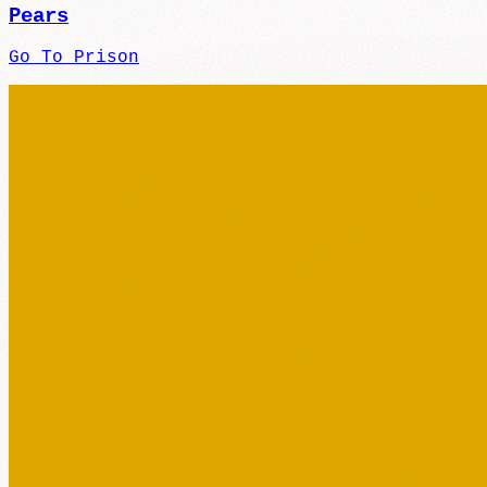
Pears
Go To Prison