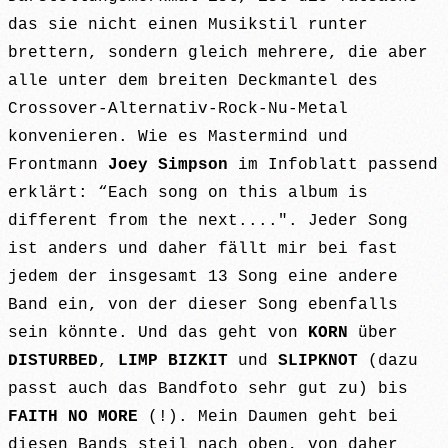
das sie nicht einen Musikstil runter
brettern, sondern gleich mehrere, die aber
alle unter dem breiten Deckmantel des
Crossover-Alternativ-Rock-Nu-Metal
konvenieren. Wie es Mastermind und
Frontmann
Joey Simpson
im Infoblatt passend
erklärt: “Each song on this album is
different from the next....". Jeder Song
ist anders und daher fällt mir bei fast
jedem der insgesamt 13 Song eine andere
Band ein, von der dieser Song ebenfalls
sein könnte. Und das geht von
KORN
über
DISTURBED
,
LIMP
BIZKIT
und
SLIPKNOT
(dazu
passt auch das Bandfoto sehr gut zu) bis
FAITH NO MORE
(!). Mein Daumen geht bei
diesen Bands steil nach oben, von daher