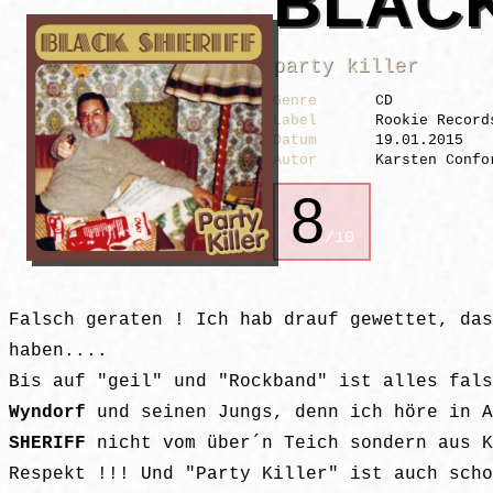
BLACK
party killer
Genre
CD
Label
Rookie Record
Datum
19.01.2015
Autor
Karsten Confo
8
/10
Falsch geraten ! Ich hab drauf gewettet, da
haben....
Bis auf "geil" und "Rockband" ist alles fal
Wyndorf
und seinen Jungs, denn ich höre in 
SHERIFF
nicht vom über´n Teich sondern aus K
Respekt !!! Und "Party Killer" ist auch scho