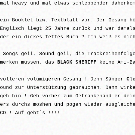
mal heavy und mal etwas schleppender daherko
ein Booklet bzw. Textblatt vor. Der Gesang h
Englisch liegt 25 Jahre zurück und war damal
der ein dickes fettes Buch ? Ich weiß es nic
 Songs geil, Sound geil, die Trackreihenfolg
 merken müssen, das
BLACK SHERIFF
keine Ami-Ba
volleren volumigeren Gesang ! Denn Sänger
Gle
ound zur Unterstützung gebrauchen. Dann wirk
geh hin ! Geh vorher zum Getränkehändler dei
ers durchs moshen und pogen wieder ausgleich
CD ! Auf geht´s !!!!