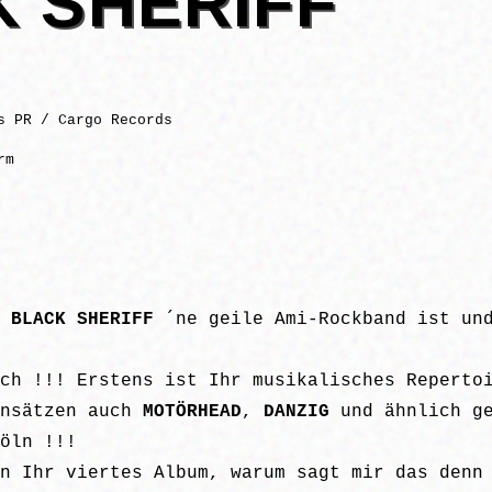
 SHERIFF
s PR / Cargo Records
rm
s
BLACK SHERIFF
´ne geile Ami-Rockband ist un
sch !!! Erstens ist Ihr musikalisches Reperto
Ansätzen auch
MOTÖRHEAD
,
DANZIG
und ähnlich ge
öln !!!
n Ihr viertes Album, warum sagt mir das denn