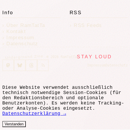
Info
RSS
Über RamTatTa
RSS Feeds
Kontakt
Impressum
Datenschutz
Underground Zine
STAY LOUD
© 2026 RamTatTa
Impressum
Datenschutz
Diese Website verwendet ausschließlich
technisch notwendige Session-Cookies (für
den Redaktionsbereich und optionale
Benutzerkonten). Es werden keine Tracking-
oder Analyse-Cookies eingesetzt.
Datenschutzerklärung →
Verstanden