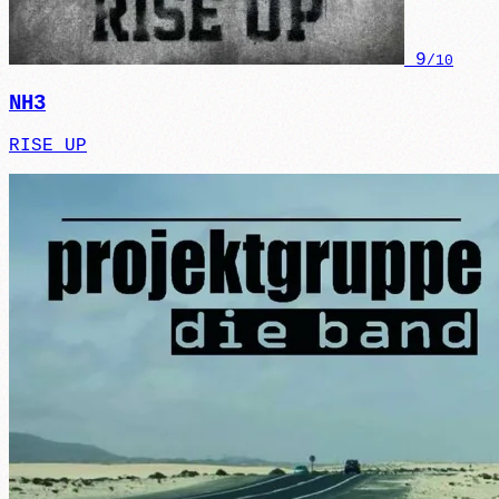
9
/10
NH3
RISE UP