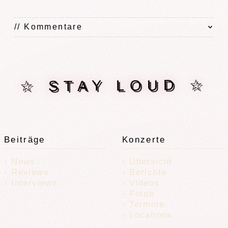
// Kommentare
☆ STAY LOUD ☆
Beiträge
Konzerte
News
Übersicht
Reviews
Berichte
Interviews
Videos
Fotos
Termine
Locations