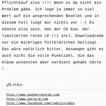
Pflichtkauf also !!!! Wenn es da nicht ein
Problem gäbe. Ich lege ja immer so viel
Wert auf ein ansprechendes Booklet und in
diesem Fall liegt mir nichts vor :-( Es
könnte also sein, das der CD bzw. der
limitierten roten LP (!) incl. Downloadcode
nur ein mickriges Faltblättchen beiliegt.
Das wäre natürlich bitter, deswegen gibt es
auch nicht die volle Punktzahl, die das
Album ansonsten aber verdient gehabt hätte
!
Links:
http://www.gunnerrecords.com
http://www.uncle-m.com
http://www.facebook.com/redcityradio