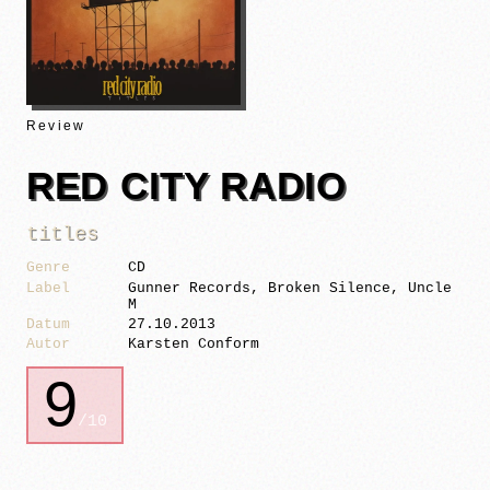
Review
RED CITY RADIO
titles
Genre
CD
Label
Gunner Records, Broken Silence, Uncle
M
Datum
27.10.2013
Autor
Karsten Conform
9
/10