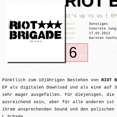
RIOT 
it‘s up to us ( EP
Genre
Sonstiges
Label
Concrete Jung
Datum
17.02.2013
Autor
Karsten Confo
6
/10
Pünktlich zum 10jährigen Bestehen von
RIOT B
EP als digitalen Download und als eine auf 3
sehr mager ausgefallen. Für diejenigen, die
ausreichend sein, aber für alle anderen ist 
ihrem ansprechenden Sound und den polischen 
L Schade.