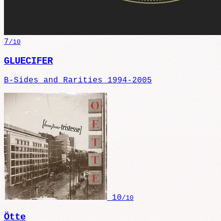
7
/10
GLUECIFER
B-Sides and Rarities 1994-2005
10
/10
Ötte