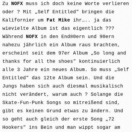
Zu
NOFX
muss ich doch keine Worte verlieren
oder ? Mit „Self Entitled“ bringen die
Kalifornier um
Fat Mike
ihr….. ja das
wievielte Album ist das eigentlich ???
Während
NOFX
in den End80ern und 90ern
nahezu jährlich ein Album raus brachten,
erscheint seit dem 97er Album „So long and
thanks for all the shoes“ kontinuierlich
alle 3 Jahre ein neues Album. So muss „Self
Entitled“ das 12te Album sein. Und die
Jungs haben sich auch diesmal musikalisch
nicht verändert, warum auch ? Solange die
Skate-Fun-Punk Songs so mitreißend sind,
gibt es keinen Grund etwas zu ändern. Und
so geht auch gleich der erste Song „72
Hookers“ ins Bein und man wippt sogar am