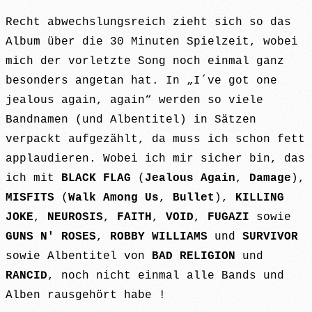
Recht abwechslungsreich zieht sich so das
Album über die 30 Minuten Spielzeit, wobei
mich der vorletzte Song noch einmal ganz
besonders angetan hat. In „I´ve got one
jealous again, again“ werden so viele
Bandnamen (und Albentitel) in Sätzen
verpackt aufgezählt, da muss ich schon fett
applaudieren. Wobei ich mir sicher bin, das
ich mit
BLACK FLAG
(
Jealous Again
,
Damage
),
MISFITS
(
Walk Among Us
,
Bullet
),
KILLING
JOKE
,
NEUROSIS
,
FAITH
,
VOID
,
FUGAZI
sowie
GUNS N' ROSES
,
ROBBY WILLIAMS
und
SURVIVOR
sowie Albentitel von
BAD RELIGION
und
RANCID
, noch nicht einmal alle Bands und
Alben rausgehört habe !