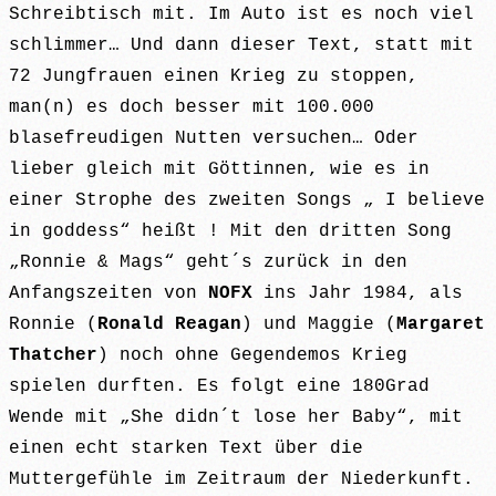
Schreibtisch mit. Im Auto ist es noch viel
schlimmer… Und dann dieser Text, statt mit
72 Jungfrauen einen Krieg zu stoppen,
man(n) es doch besser mit 100.000
blasefreudigen Nutten versuchen… Oder
lieber gleich mit Göttinnen, wie es in
einer Strophe des zweiten Songs „ I believe
in goddess“ heißt ! Mit den dritten Song
„Ronnie & Mags“ geht´s zurück in den
Anfangszeiten von
NOFX
ins Jahr 1984, als
Ronnie (
Ronald Reagan
) und Maggie (
Margaret
Thatcher
) noch ohne Gegendemos Krieg
spielen durften. Es folgt eine 180Grad
Wende mit „She didn´t lose her Baby“, mit
einen echt starken Text über die
Muttergefühle im Zeitraum der Niederkunft.