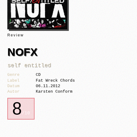
Review
NOFX
self entitled
Genre
CD
Label
Fat Wreck Chords
Datum
06.11.2012
Autor
Karsten Conform
8
/10