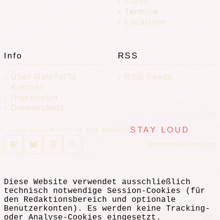
Fotos
Termine
Locations
Info
RSS
Über RamTatTa
RSS Feeds
Kontakt
Impressum
Datenschutz
Underground Zine
STAY LOUD
© 2026 RamTatTa
Impressum
Datenschutz
Diese Website verwendet ausschließlich
technisch notwendige Session-Cookies (für
den Redaktionsbereich und optionale
Benutzerkonten). Es werden keine Tracking-
oder Analyse-Cookies eingesetzt.