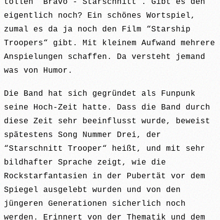
tollen “Bravo - Starschnitt“. Gibt es den
eigentlich noch? Ein schönes Wortspiel,
zumal es da ja noch den Film “Starship
Troopers“ gibt. Mit kleinem Aufwand mehrere
Anspielungen schaffen. Da versteht jemand
was von Humor.
Die Band hat sich gegründet als Funpunk
seine Hoch-Zeit hatte. Dass die Band durch
diese Zeit sehr beeinflusst wurde, beweist
spätestens Song Nummer Drei, der
“Starschnitt Trooper“ heißt, und mit sehr
bildhafter Sprache zeigt, wie die
Rockstarfantasien in der Pubertät vor dem
Spiegel ausgelebt wurden und von den
jüngeren Generationen sicherlich noch
werden. Erinnert von der Thematik und dem