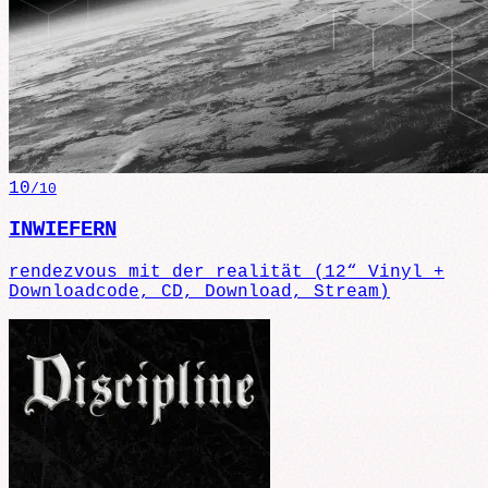
10
/10
INWIEFERN
rendezvous mit der realität (12“ Vinyl +
Downloadcode, CD, Download, Stream)