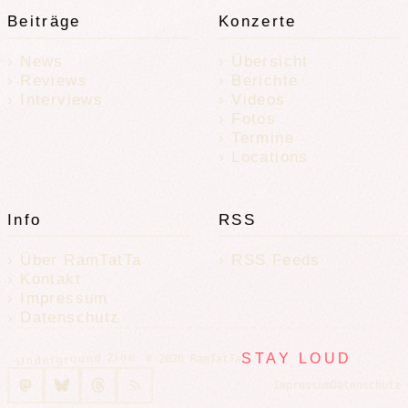
Beiträge
Konzerte
News
Übersicht
Reviews
Berichte
Interviews
Videos
Fotos
Termine
Locations
Info
RSS
Über RamTatTa
RSS Feeds
Kontakt
Impressum
Datenschutz
Underground Zine
STAY LOUD
© 2026 RamTatTa
Impressum
Datenschutz