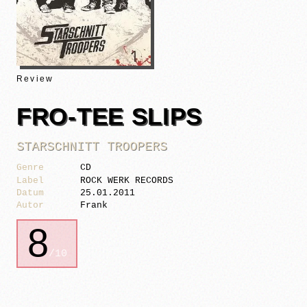
Review
FRO-TEE SLIPS
STARSCHNITT TROOPERS
Genre
CD
Label
ROCK WERK RECORDS
Datum
25.01.2011
Autor
Frank
8
/10