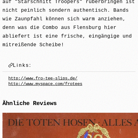
auf “Starschnitt Troopers“ rüberbringen ist
nicht peinlich sondern authentisch. Bands
wie Zaunpfahl können sich warm anziehen,
denn was die Combo aus Flensburg hier
abliefert ist eine frische, eingängige und
mitreißende Scheibe!
Links:
http://www.fro-tee-slips.de/
http://www.myspace.com/frotees
Ähnliche
Reviews