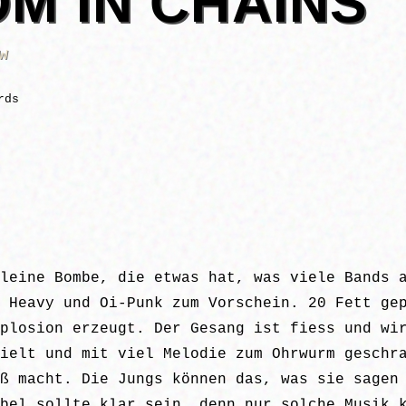
M IN CHAINS
w
rds
leine Bombe, die etwas hat, was viele Bands 
 Heavy und Oi-Punk zum Vorschein. 20 Fett ge
plosion erzeugt. Der Gesang ist fiess und wi
ielt und mit viel Melodie zum Ohrwurm geschr
ß macht. Die Jungs können das, was sie sagen
bel sollte klar sein, denn nur solche Musik 