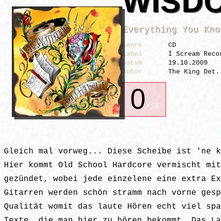
WISDO
Everything You Kno
Genre
CD
Label
I Scream Reco
Datum
19.10.2009
Autor
The King Det.
0
/10
Gleich mal vorweg... Diese Scheibe ist 'ne k
Hier kommt Old School Hardcore vermischt mit
gezündet, wobei jede einzelene eine extra Ex
Gitarren werden schön stramm nach vorne gesp
Qualität womit das laute Hören echt viel spa
Texte, die man hier zu hören bekommt. Das La