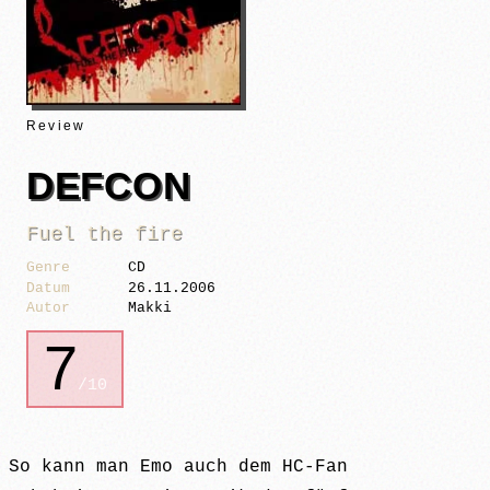
Review
DEFCON
Fuel the fire
Genre
CD
Datum
26.11.2006
Autor
Makki
7
/10
So kann man Emo auch dem HC-Fan