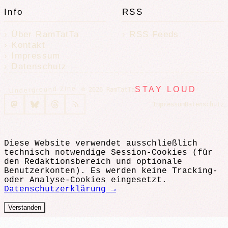
Info
RSS
Über RamTatTa
RSS Feeds
Kontakt
Impressum
Datenschutz
Underground Zine
STAY LOUD
© 2026 RamTatTa
Impressum
Datenschutz
Diese Website verwendet ausschließlich
technisch notwendige Session-Cookies (für
den Redaktionsbereich und optionale
Benutzerkonten). Es werden keine Tracking-
oder Analyse-Cookies eingesetzt.
Datenschutzerklärung →
Verstanden