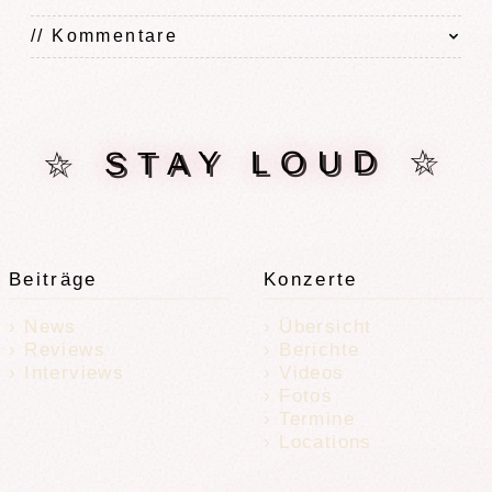
// Kommentare
☆ STAY LOUD ☆
Beiträge
Konzerte
News
Übersicht
Reviews
Berichte
Interviews
Videos
Fotos
Termine
Locations