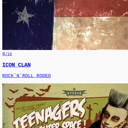
8
/10
ICON CLAN
ROCK´N´ROLL RODEO