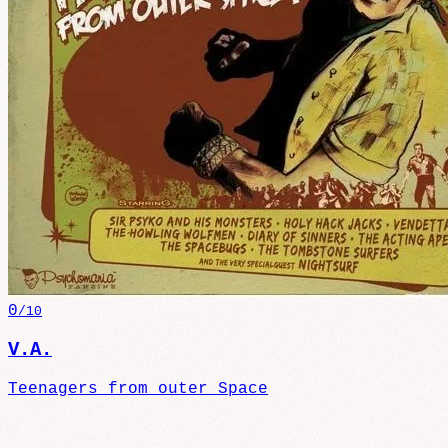
0
/10
V.A.
Teenagers from outer Space