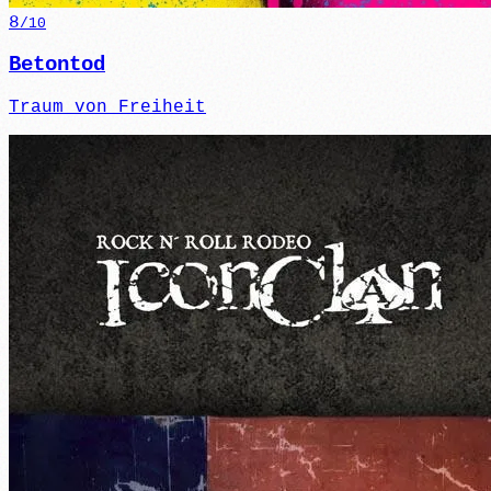
8
/10
Betontod
Traum von Freiheit