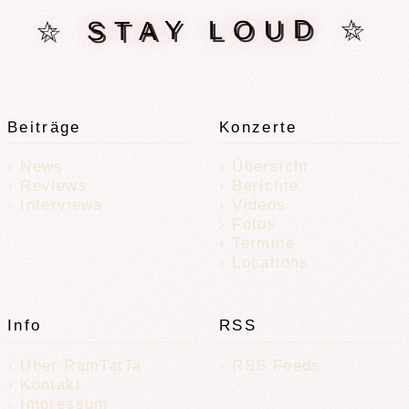
☆ STAY LOUD ☆
Beiträge
Konzerte
News
Übersicht
Reviews
Berichte
Interviews
Videos
Fotos
Termine
Locations
Info
RSS
Über RamTatTa
RSS Feeds
Kontakt
Impressum