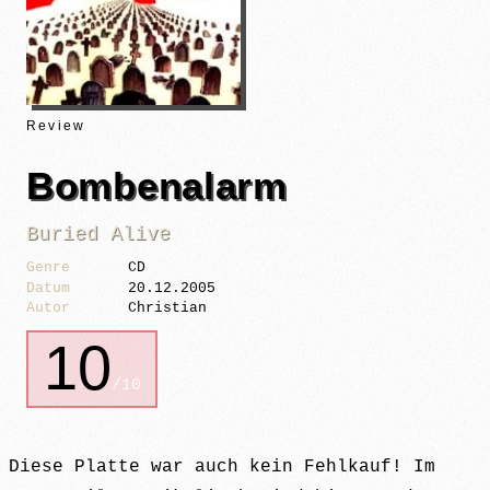
Review
Bombenalarm
Buried Alive
Genre
CD
Datum
20.12.2005
Autor
Christian
10
/10
Diese Platte war auch kein Fehlkauf! Im