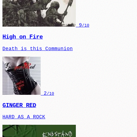
9
/10
High on Fire
Death is this Communion
2
/10
GINGER RED
HARD AS A ROCK