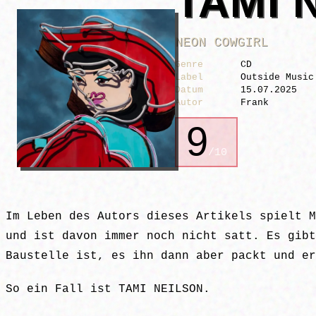
TAMI 
NEON COWGIRL
Genre
CD
Label
Outside Music
Datum
15.07.2025
Autor
Frank
9
/10
Im Leben des Autors dieses Artikels spielt M
und ist davon immer noch nicht satt. Es gibt
Baustelle ist, es ihn dann aber packt und er
So ein Fall ist TAMI NEILSON.