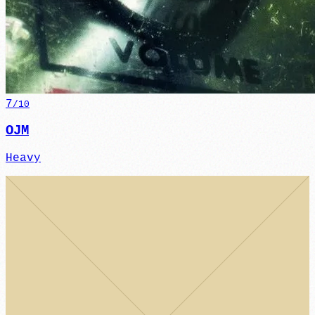
7
/10
OJM
Heavy