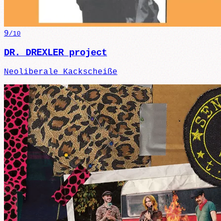
9
/10
DR. DREXLER project
Neoliberale Kackscheiße