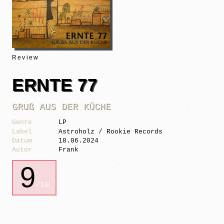
Review
ERNTE 77
GRUß AUS DER KÜCHE
Genre
LP
Label
Astroholz / Rookie Records
Datum
18.06.2024
Autor
Frank
9
/10