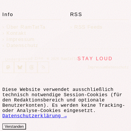
Info
RSS
Über RamTatTa
RSS Feeds
Kontakt
Impressum
Datenschutz
Underground Zine
STAY LOUD
© 2026 RamTatTa
Impressum
Datenschutz
Diese Website verwendet ausschließlich
technisch notwendige Session-Cookies (für
den Redaktionsbereich und optionale
Benutzerkonten). Es werden keine Tracking-
oder Analyse-Cookies eingesetzt.
Datenschutzerklärung →
Verstanden