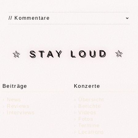
// Kommentare
☆ STAY LOUD ☆
Beiträge
Konzerte
News
Übersicht
Reviews
Berichte
Interviews
Videos
Fotos
Termine
Locations