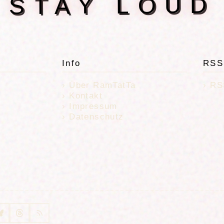
 STAY LOUD
Info
RSS
Über RamTatTa
RS
Kontakt
Impressum
Datenschutz