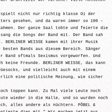
 der Brunftzeit der Hirsche. Viele Menschen
 spielt nicht nur richtig klasse Oi der
fters gesehen, und da waren immer so 100 –
Rahmen. Der ganze Saal tobte und feierte die
 sang die Songs der Band mit. Der Band sah
n. BERLINER WEISSE kamen mit ihrer Musik
r besten Bands aus diesem Bereich. Sänger
er Band oftmals Sexismus vorgeworfen. Und
ch keine Freunde. BERLINER WEISSE, das kann
 Gesocks, und vielleicht auch mit einem
ürlich eine politische Meinung, wie sicher
noch toppen kann. Zu Mal viele Leute noch
eute wieder in die Halle, und so wurden noch
uch, alles andere als nüchtern. PÖBEL &