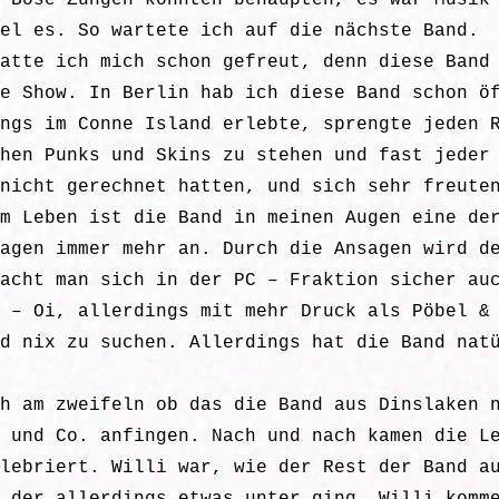
 Böse Zungen könnten behaupten, es war Musik
el es. So wartete ich auf die nächste Band.
atte ich mich schon gefreut, denn diese Band
e Show. In Berlin hab ich diese Band schon ö
ngs im Conne Island erlebte, sprengte jeden 
hen Punks und Skins zu stehen und fast jeder
nicht gerechnet hatten, und sich sehr freute
m Leben ist die Band in meinen Augen eine de
agen immer mehr an. Durch die Ansagen wird d
acht man sich in der PC – Fraktion sicher au
 – Oi, allerdings mit mehr Druck als Pöbel &
d nix zu suchen. Allerdings hat die Band nat
h am zweifeln ob das die Band aus Dinslaken 
 und Co. anfingen. Nach und nach kamen die L
lebriert. Willi war, wie der Rest der Band a