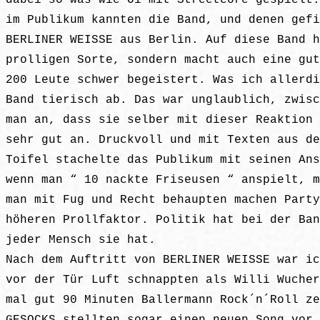
dabei so was wie Oi mit Streetcore gespielt.
im Publikum kannten die Band, und denen gefi
BERLINER WEISSE aus Berlin. Auf diese Band h
prolligen Sorte, sondern macht auch eine gut
200 Leute schwer begeistert. Was ich allerdi
Band tierisch ab. Das war unglaublich, zwisc
man an, dass sie selber mit dieser Reaktion 
sehr gut an. Druckvoll und mit Texten aus de
Toifel stachelte das Publikum mit seinen Ans
wenn man “ 10 nackte Friseusen “ anspielt, m
man mit Fug und Recht behaupten machen Party
höheren Prollfaktor. Politik hat bei der Ban
jeder Mensch sie hat.
Nach dem Auftritt von BERLINER WEISSE war ic
vor der Tür Luft schnappten als Willi Wucher
mal gut 90 Minuten Ballermann Rock´n´Roll ze