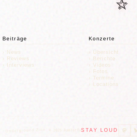
☆
Beiträge
Konzerte
News
Übersicht
Reviews
Berichte
Interviews
Videos
Fotos
Termine
Locations
Underground Zine
STAY LOUD
© 2026 RamTatTa