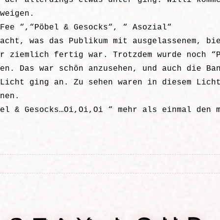
 der allerdings etwas unter ging. Willi komm
weigen.
Fee “,“Pöbel & Gesocks“, “ Asozial“
acht, was das Publikum mit ausgelassenem, bi
r ziemlich fertig war. Trotzdem wurde noch “
en. Das war schön anzusehen, und auch die Ba
Licht ging an. Zu sehen waren in diesem Lich
nen.
el & Gesocks…Oi,Oi,Oi “ mehr als einmal den 