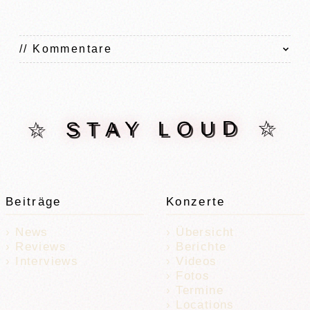
// Kommentare
☆ STAY LOUD ☆
Beiträge
Konzerte
News
Übersicht
Reviews
Berichte
Interviews
Videos
Fotos
Termine
Locations