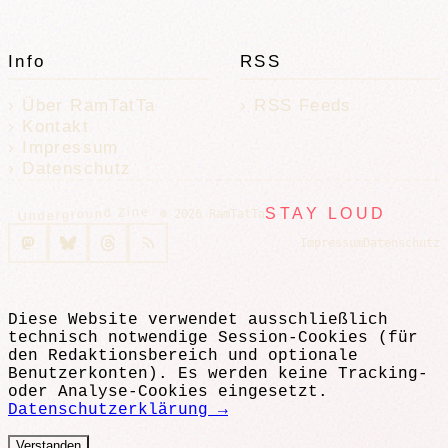
Info
RSS
Über RamTatTa
RSS Feeds
Kontakt
Impressum
Datenschutz
Underground Zine
STAY LOUD
© 2026 RamTatTa
Impressum
Datenschutz
Diese Website verwendet ausschließlich
technisch notwendige Session-Cookies (für
den Redaktionsbereich und optionale
Benutzerkonten). Es werden keine Tracking-
oder Analyse-Cookies eingesetzt.
Datenschutzerklärung →
Verstanden