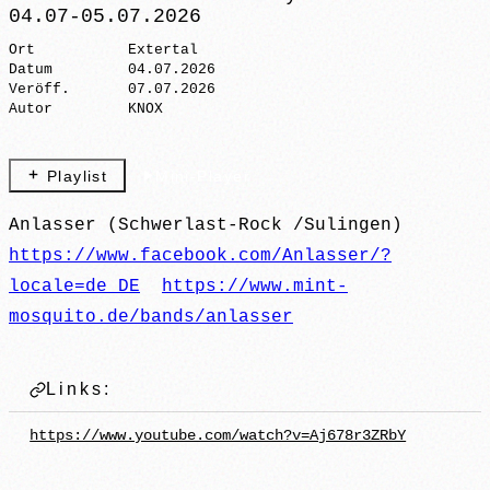
04.07-05.07.2026
Ort
Extertal
Datum
04.07.2026
Veröff.
07.07.2026
Autor
KNOX
Playlist
Mini-Player
Anlasser (Schwerlast-Rock /Sulingen)
Dieses Video wird von YouTube bereitgestellt.
https://www.facebook.com/Anlasser/?
Mit dem Abspielen stimmst du der Einbindung von
YouTube-Inhalten und der damit verbundenen
locale=de_DE
https://www.mint-
Datenverarbeitung durch Google zu.
mosquito.de/bands/anlasser
Datenschutzerklärung von Google
Links:
https://www.youtube.com/watch?v=Aj678r3ZRbY